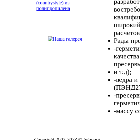
разработ
(countrystyle) из
востреб
полипропилена
квалифи
широкий
расчетов
Рады пр
-гермет
качества
пресерв
и т.д);
-ведра и
(ПЭНД27
-пресерв
герметич
-массу 
Copyright 2007-2023 © Infopack.