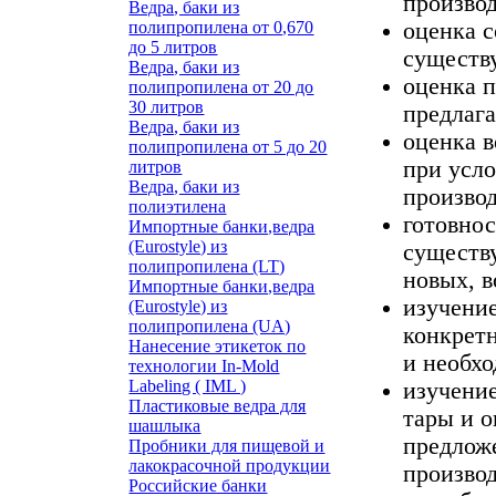
производ
Ведра, баки из
оценка с
полипропилена от 0,670
до 5 литров
существ
Ведра, баки из
оценка 
полипропилена от 20 до
30 литров
предлаг
Ведра, баки из
оценка 
полипропилена от 5 до 20
при усло
литров
Ведра, баки из
произво
полиэтилена
готовнос
Импортные банки,ведра
(Eurostyle) из
существ
полипропилена (LT)
новых, 
Импортные банки,ведра
изучение
(Eurostyle) из
полипропилена (UA)
конкрет
Нанесение этикеток по
и необхо
технологии In-Mold
Labeling ( IML )
изучени
Пластиковые ведра для
тары и 
шашлыка
предлож
Пробники для пищевой и
лакокрасочной продукции
производ
Российские банки